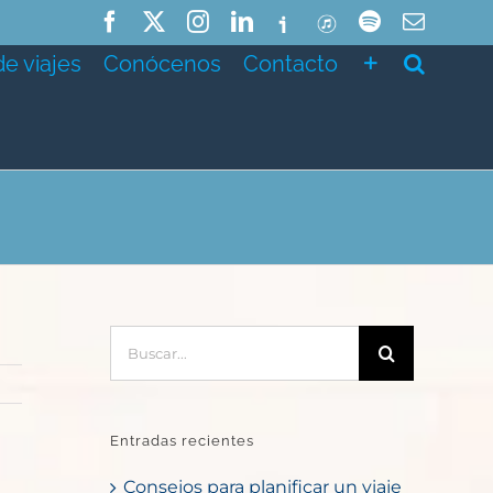
Facebook
X
Instagram
LinkedIn
Ivoox
ITunes
Spotify
Correo
electró
de viajes
Conócenos
Contacto
Buscar:
Entradas recientes
Consejos para planificar un viaje