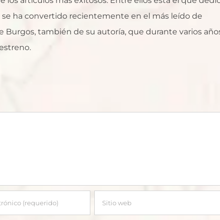
 los artículos más exitosos. Entre ellos está el que dedi
ue se ha convertido recientemente en el más leído de
 Burgos, también de su autoría, que durante varios año
estreno.