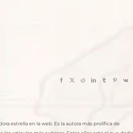
Facebook
X
Reddit
LinkedIn
Tumblr
Pinterest
V
ra estrella en la web. Es la autora más prolífica de