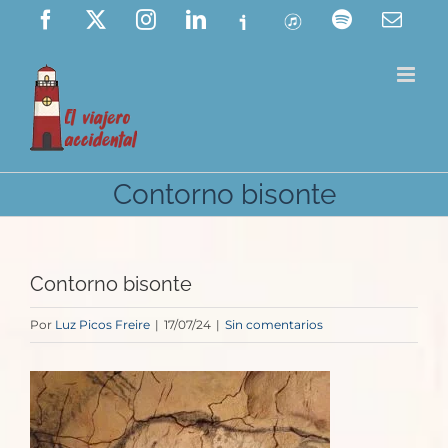
Saltar
Facebook
X
Instagram
LinkedIn
Ivoox
ITunes
Spotify
Corre
elect
al
contenido
Contorno bisonte
Contorno bisonte
Por
Luz Picos Freire
|
17/07/24
|
Sin comentarios