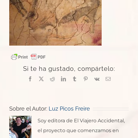
Si te ha gustado, compártelo:
Facebook
X
Reddit
LinkedIn
Tumblr
Pinterest
Vk
Correo
electrónico
Sobre el Autor:
Luz Picos Freire
Soy editora de El Viajero Accidental,
el proyecto que comenzamos en