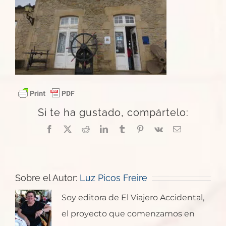
Si te ha gustado, compártelo:
Facebook
X
Reddit
LinkedIn
Tumblr
Pinterest
Vk
Correo
electrónico
Sobre el Autor:
Luz Picos Freire
Soy editora de El Viajero Accidental,
el proyecto que comenzamos en