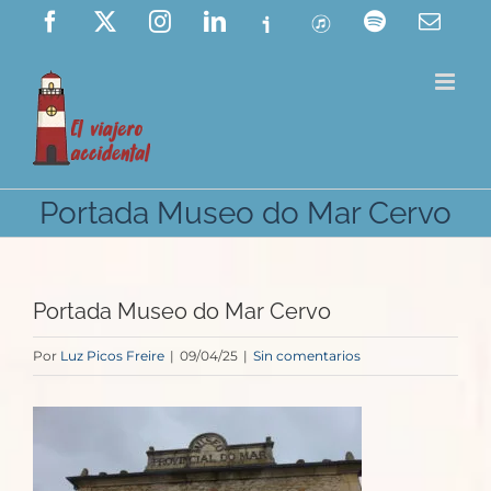
Saltar
Facebook
X
Instagram
LinkedIn
Ivoox
ITunes
Spotify
Corre
elect
al
contenido
Portada Museo do Mar Cervo
Portada Museo do Mar Cervo
Por
Luz Picos Freire
|
09/04/25
|
Sin comentarios