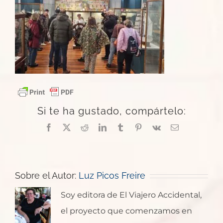
Si te ha gustado, compártelo:
Facebook
X
Reddit
LinkedIn
Tumblr
Pinterest
Vk
Correo
electrónico
Sobre el Autor:
Luz Picos Freire
Soy editora de El Viajero Accidental,
el proyecto que comenzamos en