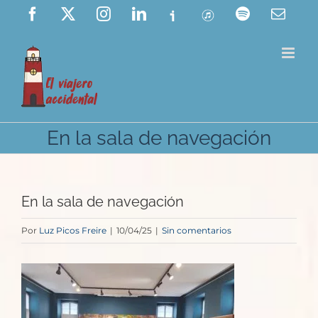
Saltar
Facebook
X
Instagram
LinkedIn
Ivoox
ITunes
Spotify
Corre
elect
al
contenido
En la sala de navegación
En la sala de navegación
Por
Luz Picos Freire
|
10/04/25
|
Sin comentarios