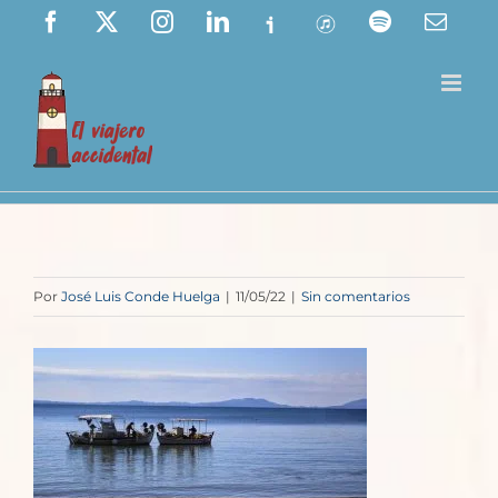
Saltar
Facebook
X
Instagram
LinkedIn
Ivoox
ITunes
Spotify
Corre
elect
al
contenido
Por
José Luis Conde Huelga
|
11/05/22
|
Sin comentarios