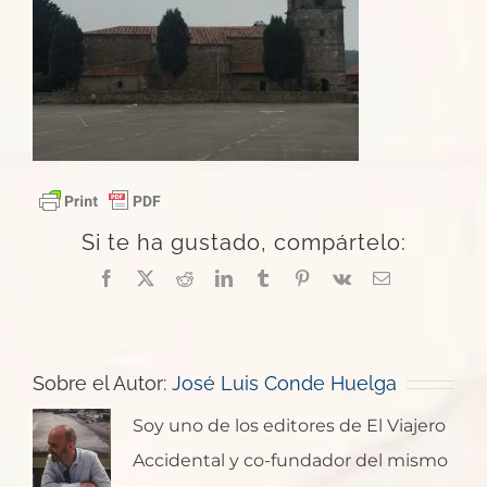
Si te ha gustado, compártelo:
Facebook
X
Reddit
LinkedIn
Tumblr
Pinterest
Vk
Correo
electrónico
Sobre el Autor:
José Luis Conde Huelga
Soy uno de los editores de El Viajero
Accidental y co-fundador del mismo