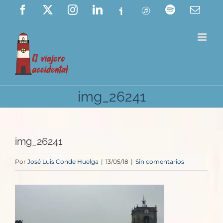
Saltar
Facebook
X
Instagram
LinkedIn
Ivoox
ITunes
Spotify
Corre
elect
al
contenido
img_26241
img_26241
Por
José Luis Conde Huelga
|
13/05/18
|
Sin comentarios