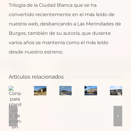
Trilogía de la Ciudad Blanca que se ha
convertido recientemente en el más leído de
nuestra web, desbancando a Las Merindades de
Burgos, también de su autoría, que durante
varios años se mantenía como el más leído
desde nuestro estreno.
Santa
¿Dónde
Artículos relacionados
María
Pontevedra:
empieza
Consejos
de
la
el
Puglia
para
Oia,
ciudad
Camino
y
planificar
un
de
de
sus
un
monasterio
las
Santiago
trulli
viaje
con
plazas
en