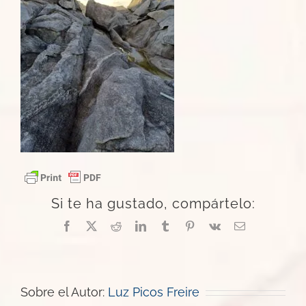
Si te ha gustado, compártelo:
Facebook
X
Reddit
LinkedIn
Tumblr
Pinterest
Vk
Correo
electrónico
Sobre el Autor:
Luz Picos Freire