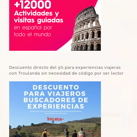
Descuento directo del 5% para experiencias viajeras
con Troulanda sin necesidad de código por ser lector