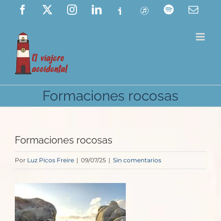
Saltar
Facebook
X
Instagram
LinkedIn
Ivoox
ITunes
Spotify
Corre
elect
al
contenido
Formaciones rocosas
Formaciones rocosas
Por
Luz Picos Freire
|
09/07/25
|
Sin comentarios