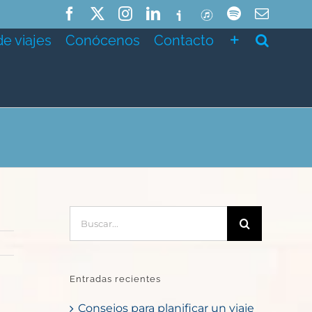
Facebook
X
Instagram
LinkedIn
Ivoox
ITunes
Spotify
Correo
electró
de viajes
Conócenos
Contacto
Buscar:
Entradas recientes
Consejos para planificar un viaje