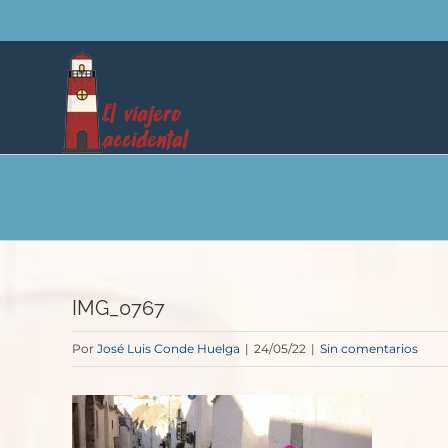
Saltar
al
contenido
IMG_0767
Por
José Luis Conde Huelga
|
24/05/22
|
Sin comentarios