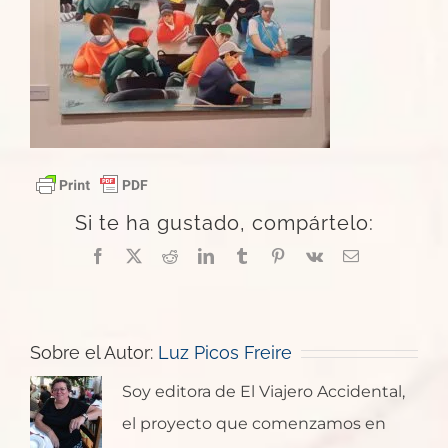
Si te ha gustado, compártelo:
Facebook
X
Reddit
LinkedIn
Tumblr
Pinterest
Vk
Correo
electrónico
Sobre el Autor:
Luz Picos Freire
Soy editora de El Viajero Accidental,
el proyecto que comenzamos en