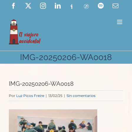
Saltar
Facebook
X
Instagram
LinkedIn
Ivoox
ITunes
Spotify
Corre
elect
al
contenido
IMG-20250206-WA0018
IMG-20250206-WA0018
Por
Luz Picos Freire
|
13/02/25
|
Sin comentarios