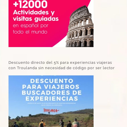
Descuento directo del 5% para experiencias viajeras
con Troulanda sin necesidad de código por ser lector