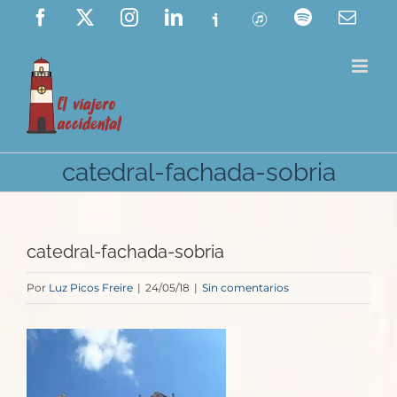
Saltar
Facebook
X
Instagram
LinkedIn
Ivoox
ITunes
Spotify
Corre
elect
al
contenido
catedral-fachada-sobria
catedral-fachada-sobria
Por
Luz Picos Freire
|
24/05/18
|
Sin comentarios