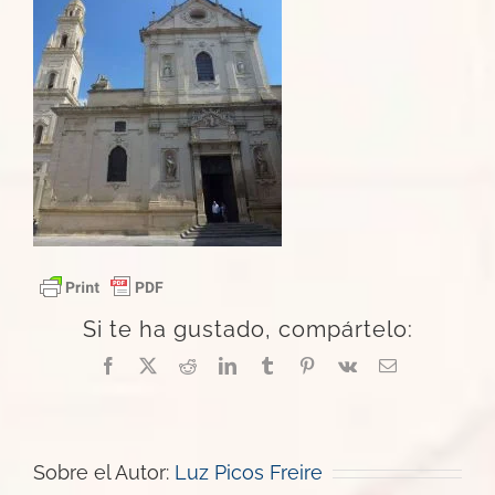
Si te ha gustado, compártelo:
Facebook
X
Reddit
LinkedIn
Tumblr
Pinterest
Vk
Correo
electrónico
Sobre el Autor:
Luz Picos Freire