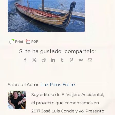
Si te ha gustado, compártelo:
Facebook
X
Reddit
LinkedIn
Tumblr
Pinterest
Vk
Correo
electrónico
Sobre el Autor:
Luz Picos Freire
Soy editora de El Viajero Accidental,
el proyecto que comenzamos en
2017 José Luis Conde y yo. Presento