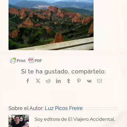
Si te ha gustado, compártelo:
Facebook
X
Reddit
LinkedIn
Tumblr
Pinterest
Vk
Correo
electrónico
Sobre el Autor:
Luz Picos Freire
Soy editora de El Viajero Accidental,