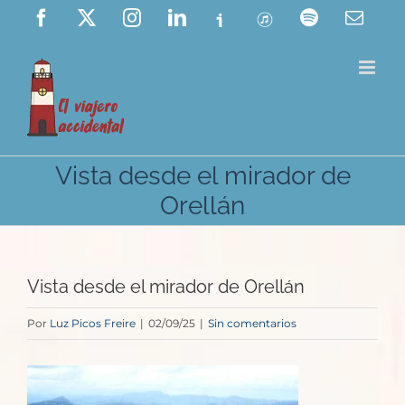
Saltar
Facebook
X
Instagram
LinkedIn
Ivoox
ITunes
Spotify
Corre
elect
al
contenido
Vista desde el mirador de
Orellán
Vista desde el mirador de Orellán
Por
Luz Picos Freire
|
02/09/25
|
Sin comentarios