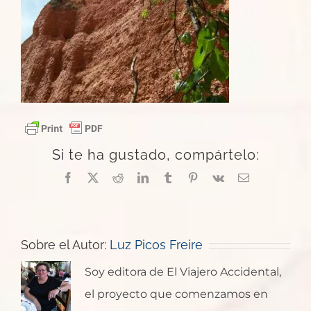
Si te ha gustado, compártelo:
Facebook
X
Reddit
LinkedIn
Tumblr
Pinterest
Vk
Correo
electrónico
Sobre el Autor:
Luz Picos Freire
Soy editora de El Viajero Accidental,
el proyecto que comenzamos en