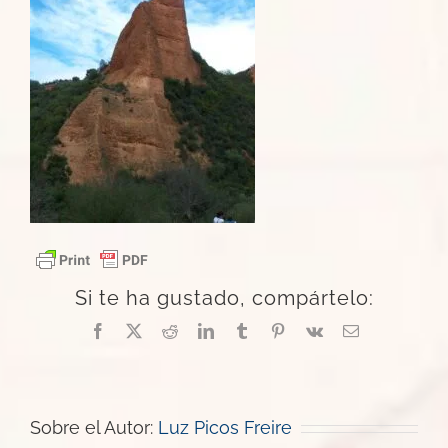
Si te ha gustado, compártelo:
Facebook
X
Reddit
LinkedIn
Tumblr
Pinterest
Vk
Correo
electrónico
Sobre el Autor:
Luz Picos Freire