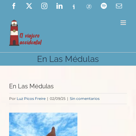
Saltar
Facebook
X
Instagram
LinkedIn
Ivoox
ITunes
Spotify
Corre
elect
al
contenido
En Las Médulas
En Las Médulas
Por
Luz Picos Freire
|
02/09/25
|
Sin comentarios