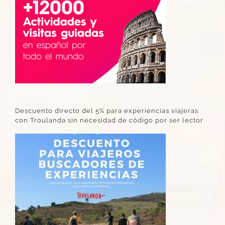
Descuento directo del 5% para experiencias viajeras
con Troulanda sin necesidad de código por ser lector