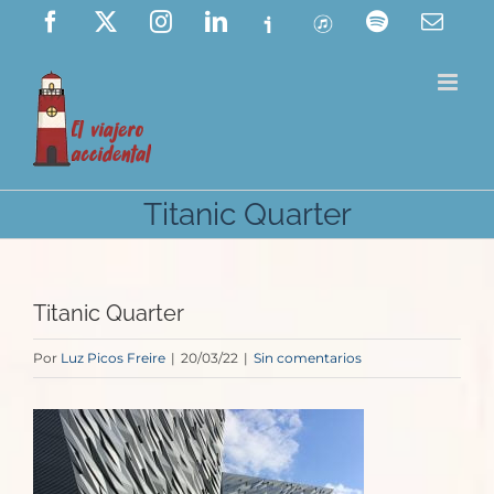
Saltar
Facebook
X
Instagram
LinkedIn
Ivoox
ITunes
Spotify
Corre
elect
al
contenido
Titanic Quarter
Titanic Quarter
Por
Luz Picos Freire
|
20/03/22
|
Sin comentarios