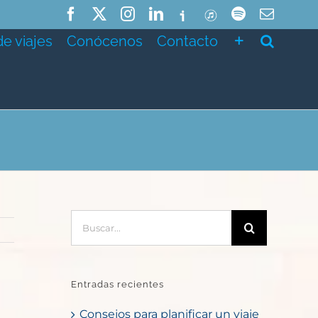
Facebook
X
Instagram
LinkedIn
Ivoox
ITunes
Spotify
Correo
electró
de viajes
Conócenos
Contacto
Buscar:
Entradas recientes
Consejos para planificar un viaje