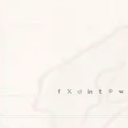
Facebook
X
Reddit
LinkedIn
Tumblr
Pinterest
V