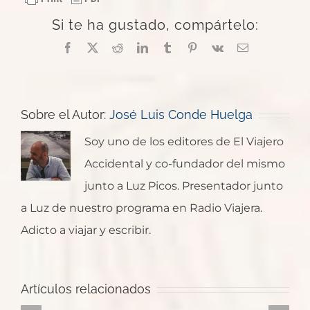
Si te ha gustado, compártelo:
Facebook
X
Reddit
LinkedIn
Tumblr
Pinterest
Vk
Correo
electrónico
Sobre el Autor:
José Luis Conde Huelga
Soy uno de los editores de El Viajero
Accidental y co-fundador del mismo
junto a Luz Picos. Presentador junto
a Luz de nuestro programa en Radio Viajera.
Adicto a viajar y escribir.
Japón:
Ruta
Kyoto,
Artículos relacionados
para
Un
Japón:
Japón:
templos