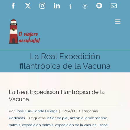
Saltar
Facebook
X
Instagram
LinkedIn
Ivoox
ITunes
Spotify
Corre
elect
al
contenido
La Real Expedición
filantrópica de la Vacuna
La Real Expedición filantrópica de la
Vacuna
Por
José Luis Conde Huelga
|
13/04/19
|
Categorías:
Podcasts
|
Etiquetas:
a flor de piel
,
antonio lopez mariño
,
balmis
,
expedición balmis
,
expedición de la vacuna
,
Isabel