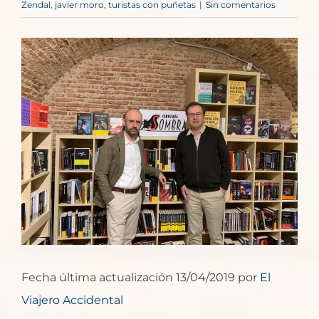
Zendal
,
javier moro
,
turistas con puñetas
|
Sin comentarios
Ver
imagen
más
grande
Fecha última actualización 13/04/2019 por
El
Viajero Accidental