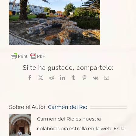
Si te ha gustado, compártelo:
Facebook
X
Reddit
LinkedIn
Tumblr
Pinterest
Vk
Correo
electrónico
Sobre el Autor:
Carmen del Rio
Carmen del Río es nuestra
colaboradora estrella en la web. Es la