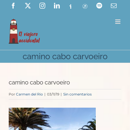
Saltar
Facebook
X
Instagram
LinkedIn
Ivoox
ITunes
Spotify
Corre
elect
al
contenido
camino cabo carvoeiro
camino cabo carvoeiro
Por
Carmen del Rio
|
03/11/19
|
Sin comentarios