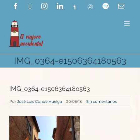
Saltar
Facebook
X
Instagram
LinkedIn
Ivoox
ITunes
Spotify
Corre
electr
al
contenido
IMG_0364-e1506364180563
IMG_0364-e1506364180563
Por
José Luis Conde Huelga
|
20/05/18
|
Sin comentarios