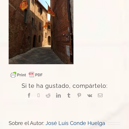
Si te ha gustado, compártelo:
Facebook
X
Reddit
LinkedIn
Tumblr
Pinterest
Vk
Correo
electrónico
Sobre el Autor:
José Luis Conde Huelga