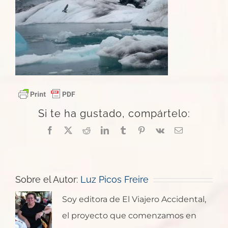
Si te ha gustado, compártelo:
Facebook
X
Reddit
LinkedIn
Tumblr
Pinterest
Vk
Correo
electrónico
Sobre el Autor:
Luz Picos Freire
Soy editora de El Viajero Accidental,
el proyecto que comenzamos en