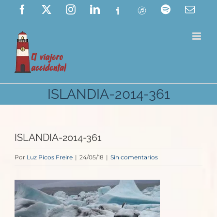
Saltar
Facebook
X
Instagram
LinkedIn
Ivoox
ITunes
Spotify
Corre
elect
al
contenido
ISLANDIA-2014-361
ISLANDIA-2014-361
Por
Luz Picos Freire
|
24/05/18
|
Sin comentarios