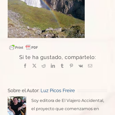
Si te ha gustado, compártelo:
Facebook
X
Reddit
LinkedIn
Tumblr
Pinterest
Vk
Correo
electrónico
Sobre el Autor:
Luz Picos Freire
Soy editora de El Viajero Accidental,
el proyecto que comenzamos en