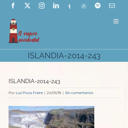
Saltar
Facebook
X
Instagram
LinkedIn
Ivoox
ITunes
Spotify
Corre
elect
al
contenido
ISLANDIA-2014-243
ISLANDIA-2014-243
Por
Luz Picos Freire
|
24/05/18
|
Sin comentarios