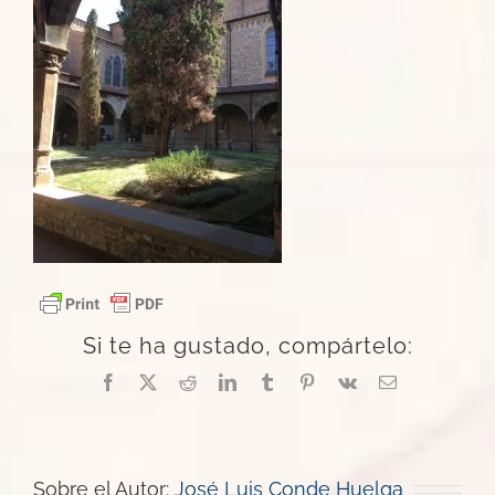
Si te ha gustado, compártelo:
Facebook
X
Reddit
LinkedIn
Tumblr
Pinterest
Vk
Correo
electrónico
Sobre el Autor:
José Luis Conde Huelga