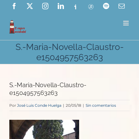
Saltar
Facebook
X
Instagram
LinkedIn
Ivoox
ITunes
Spotify
Corre
elect
al
contenido
S.-Maria-Novella-Claustro-
e1504957563263
S.-Maria-Novella-Claustro-
e1504957563263
Por
José Luis Conde Huelga
|
20/05/18
|
Sin comentarios