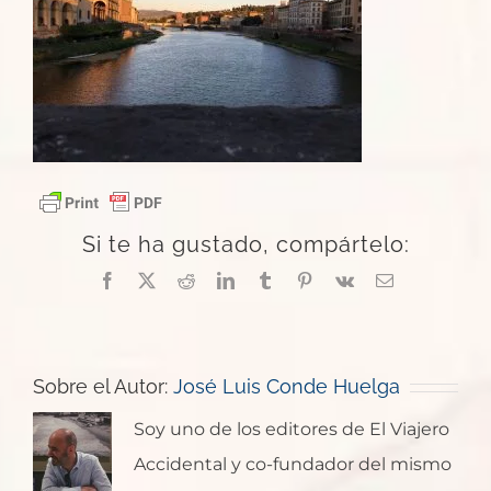
Si te ha gustado, compártelo:
Facebook
X
Reddit
LinkedIn
Tumblr
Pinterest
Vk
Correo
electrónico
Sobre el Autor:
José Luis Conde Huelga
Soy uno de los editores de El Viajero
Accidental y co-fundador del mismo