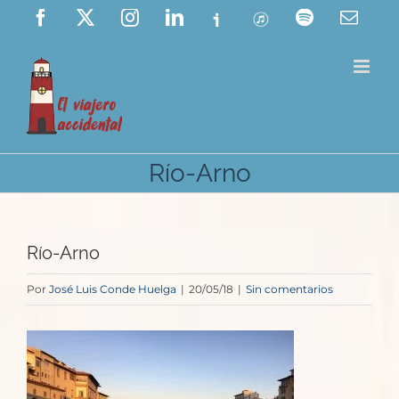
Saltar
Facebook
X
Instagram
LinkedIn
Ivoox
ITunes
Spotify
Corre
elect
al
contenido
Río-Arno
Río-Arno
Por
José Luis Conde Huelga
|
20/05/18
|
Sin comentarios