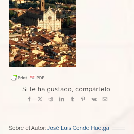
Si te ha gustado, compártelo:
Facebook
X
Reddit
LinkedIn
Tumblr
Pinterest
Vk
Correo
electrónico
Sobre el Autor:
José Luis Conde Huelga