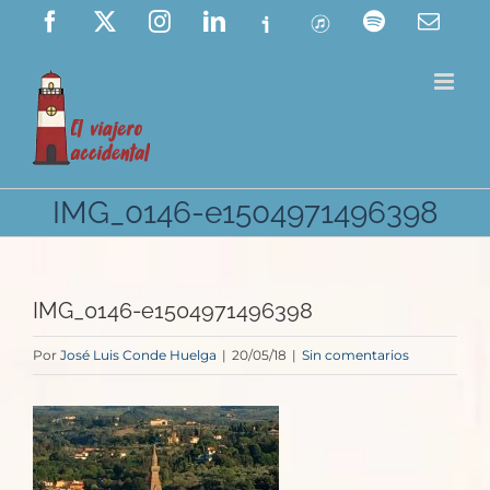
Saltar
Facebook
X
Instagram
LinkedIn
Ivoox
ITunes
Spotify
Corre
elect
al
contenido
IMG_0146-e1504971496398
IMG_0146-e1504971496398
Por
José Luis Conde Huelga
|
20/05/18
|
Sin comentarios