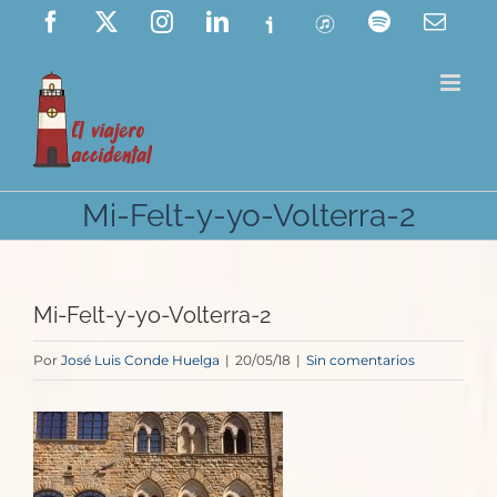
Saltar
Facebook
X
Instagram
LinkedIn
Ivoox
ITunes
Spotify
Corre
elect
al
contenido
Mi-Felt-y-yo-Volterra-2
Mi-Felt-y-yo-Volterra-2
Por
José Luis Conde Huelga
|
20/05/18
|
Sin comentarios