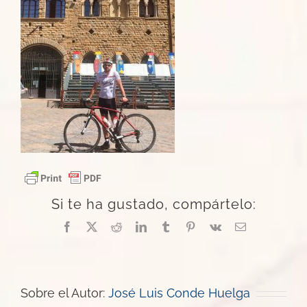
Si te ha gustado, compártelo:
Facebook
X
Reddit
LinkedIn
Tumblr
Pinterest
Vk
Correo
electrónico
Sobre el Autor:
José Luis Conde Huelga