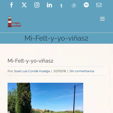
Saltar
Facebook
X
Instagram
LinkedIn
Ivoox
ITunes
Spotify
Corre
elect
al
contenido
Mi-Felt-y-yo-viñas2
Mi-Felt-y-yo-viñas2
Por
José Luis Conde Huelga
|
20/05/18
|
Sin comentarios