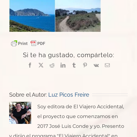
Si te ha gustado, compártelo:
Facebook
X
Reddit
LinkedIn
Tumblr
Pinterest
Vk
Correo
electrónico
Sobre el Autor:
Luz Picos Freire
Soy editora de El Viajero Accidental,
el proyecto que comenzamos en
2017 José Luis Conde y yo. Presento
y dirijo el programa "El Viajero Accidental" en