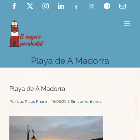
Saltar
Facebook
X
Instagram
LinkedIn
Ivoox
ITunes
Spotify
Corre
elect
al
contenido
Playa de A Madorra
Playa de A Madorra
Por
Luz Picos Freire
|
18/05/22
|
Sin comentarios