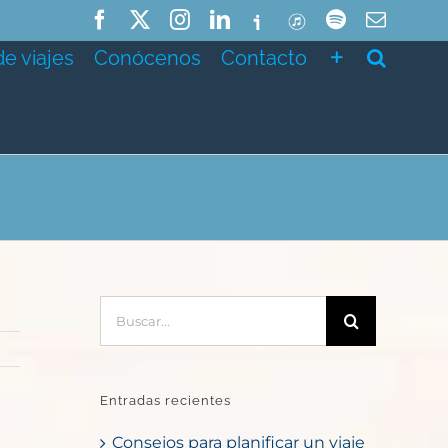
Facebook
X
Instagram
LinkedIn
Ivoox
ITunes
Spotify
Correo
electró
de viajes
Conócenos
Contacto
Buscar:
Entradas recientes
Consejos para planificar un viaje