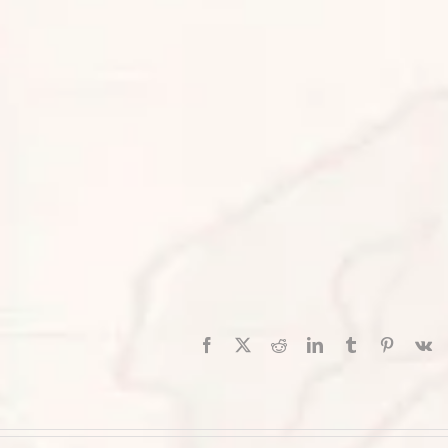
Facebook
X
Reddit
LinkedIn
Tumblr
Pinterest
V