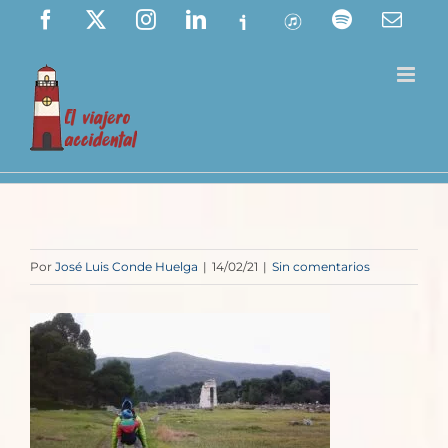
Saltar
Facebook
X
Instagram
LinkedIn
Ivoox
ITunes
Spotify
Corre
elect
al
contenido
Por
José Luis Conde Huelga
|
14/02/21
|
Sin comentarios