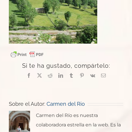
Si te ha gustado, compártelo:
Facebook
X
Reddit
LinkedIn
Tumblr
Pinterest
Vk
Correo
electrónico
Sobre el Autor:
Carmen del Rio
Carmen del Río es nuestra
colaboradora estrella en la web. Es la