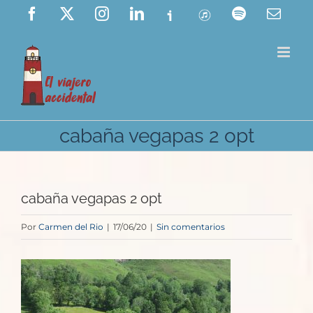
Saltar
Facebook
X
Instagram
LinkedIn
Ivoox
ITunes
Spotify
Corre
elect
al
contenido
cabaña vegapas 2 opt
cabaña vegapas 2 opt
Por
Carmen del Rio
|
17/06/20
|
Sin comentarios