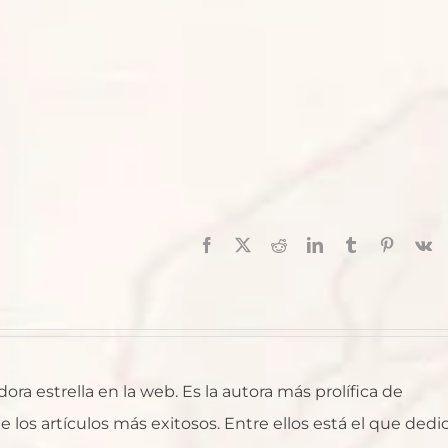
Facebook
X
Reddit
LinkedIn
Tumblr
Pinterest
V
ra estrella en la web. Es la autora más prolífica de
 los artículos más exitosos. Entre ellos está el que dedi