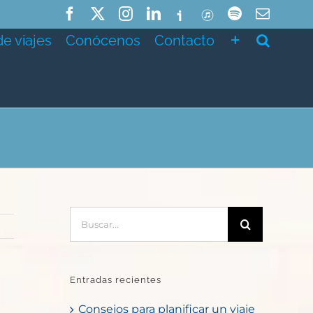
Facebook
X
Instagram
LinkedIn
Ivoox
ITunes
Spotify
Correo
electró
de viajes
Conócenos
Contacto
Buscar:
Entradas recientes
Consejos para planificar un viaje