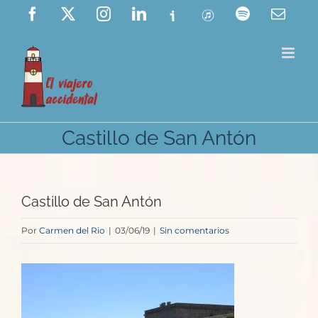
Saltar
Facebook
X
Instagram
LinkedIn
Ivoox
ITunes
Spotify
Corre
elect
al
contenido
Castillo de San Antón
Castillo de San Antón
Por
Carmen del Rio
|
03/06/19
|
Sin comentarios