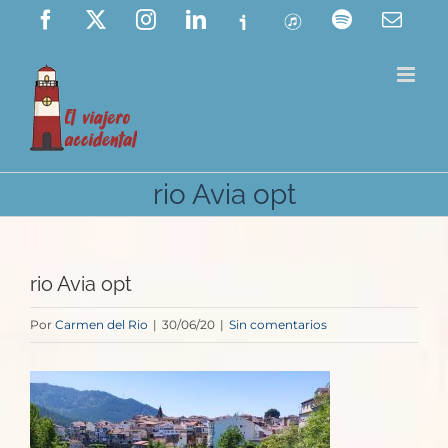
Saltar
Facebook
X
Instagram
LinkedIn
Ivoox
ITunes
Spotify
Corre
elect
al
contenido
rio Avia opt
rio Avia opt
Por
Carmen del Rio
|
30/06/20
|
Sin comentarios