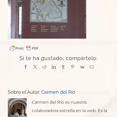
Si te ha gustado, compártelo:
Facebook
X
Reddit
LinkedIn
Tumblr
Pinterest
Vk
Correo
electrónico
Sobre el Autor:
Carmen del Rio
Carmen del Río es nuestra
colaboradora estrella en la web. Es la