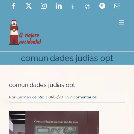
Saltar
Facebook
X
Instagram
LinkedIn
Ivoox
ITunes
Spotify
Corre
elect
al
contenido
comunidades judias opt
comunidades judias opt
Por
Carmen del Rio
|
01/07/20
|
Sin comentarios