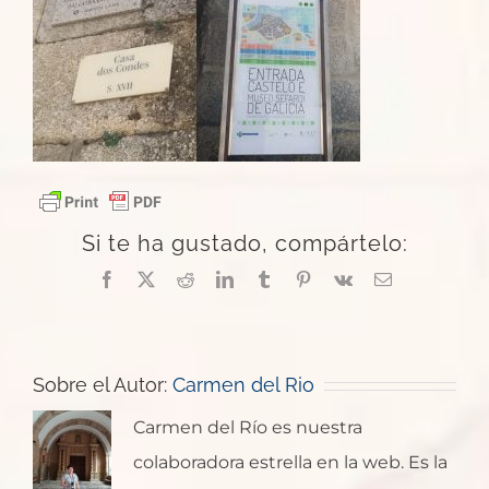
Si te ha gustado, compártelo:
Facebook
X
Reddit
LinkedIn
Tumblr
Pinterest
Vk
Correo
electrónico
Sobre el Autor:
Carmen del Rio
Carmen del Río es nuestra
colaboradora estrella en la web. Es la