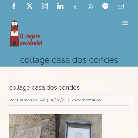
Saltar
Facebook
X
Instagram
LinkedIn
Ivoox
ITunes
Spotify
Corre
elect
al
contenido
collage casa dos condes
collage casa dos condes
Por
Carmen del Rio
|
30/06/20
|
Sin comentarios