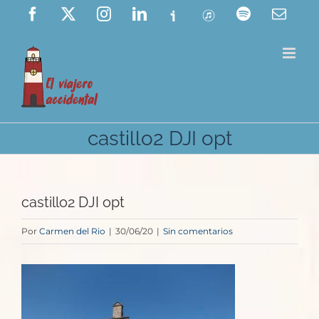
Saltar
Facebook
X
Instagram
LinkedIn
Ivoox
ITunes
Spotify
Corre
elect
al
contenido
castillo2 DJI opt
castillo2 DJI opt
Por
Carmen del Rio
|
30/06/20
|
Sin comentarios