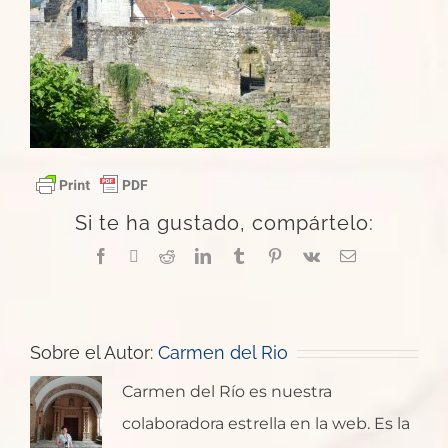
Si te ha gustado, compártelo:
Facebook
X
Reddit
LinkedIn
Tumblr
Pinterest
Vk
Correo
electrónico
Sobre el Autor:
Carmen del Rio
Carmen del Río es nuestra
colaboradora estrella en la web. Es la