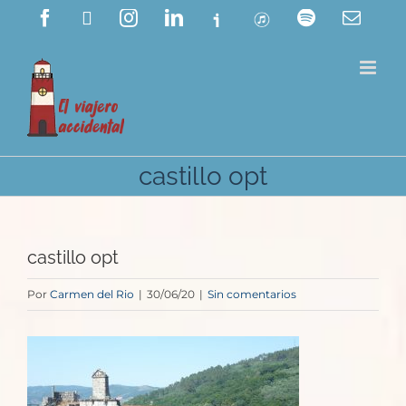
Saltar
Facebook
X
Instagram
LinkedIn
Ivoox
ITunes
Spotify
Corre
electr
al
contenido
castillo opt
castillo opt
Por
Carmen del Rio
|
30/06/20
|
Sin comentarios