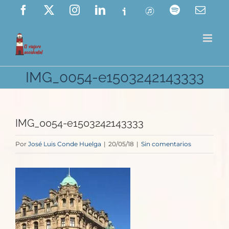
Saltar
Facebook
X
Instagram
LinkedIn
Ivoox
ITunes
Spotify
Corre
elect
al
contenido
IMG_0054-e1503242143333
IMG_0054-e1503242143333
Por
José Luis Conde Huelga
|
20/05/18
|
Sin comentarios