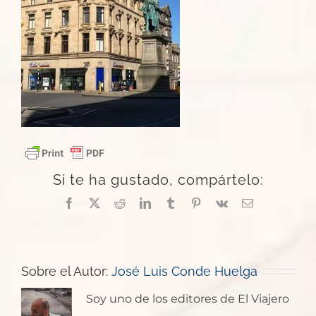
Si te ha gustado, compártelo:
Facebook
X
Reddit
LinkedIn
Tumblr
Pinterest
Vk
Correo
electrónico
Sobre el Autor:
José Luis Conde Huelga
Soy uno de los editores de El Viajero