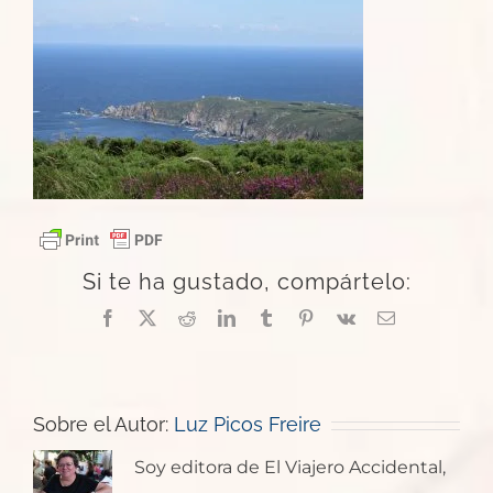
Si te ha gustado, compártelo:
Facebook
X
Reddit
LinkedIn
Tumblr
Pinterest
Vk
Correo
electrónico
Sobre el Autor:
Luz Picos Freire
Soy editora de El Viajero Accidental,