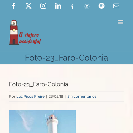
Saltar
Facebook
X
Instagram
LinkedIn
Ivoox
ITunes
Spotify
Corre
elect
al
contenido
Foto-23_Faro-Colonia
Foto-23_Faro-Colonia
Por
Luz Picos Freire
|
23/05/18
|
Sin comentarios