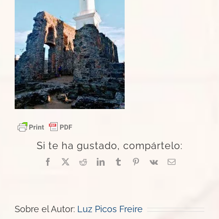
Si te ha gustado, compártelo:
Facebook
X
Reddit
LinkedIn
Tumblr
Pinterest
Vk
Correo
electrónico
Sobre el Autor:
Luz Picos Freire