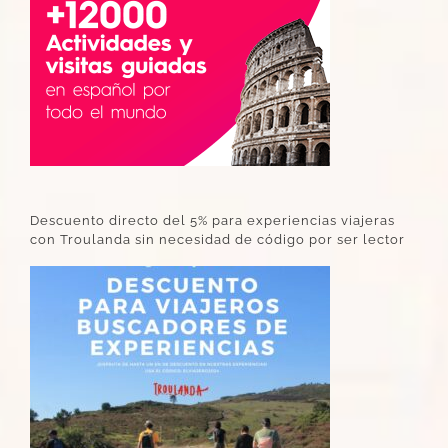
Descuento directo del 5% para experiencias viajeras
con Troulanda sin necesidad de código por ser lector