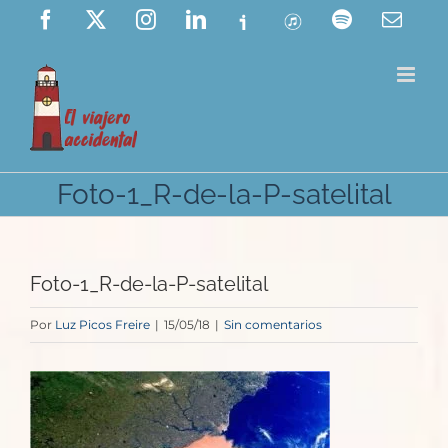
Saltar
Facebook
X
Instagram
LinkedIn
Ivoox
ITunes
Spotify
Corre
elect
al
contenido
Foto-1_R-de-la-P-satelital
Foto-1_R-de-la-P-satelital
Por
Luz Picos Freire
|
15/05/18
|
Sin comentarios