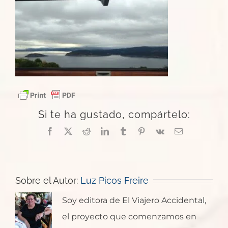
Si te ha gustado, compártelo:
Facebook
X
Reddit
LinkedIn
Tumblr
Pinterest
Vk
Correo
electrónico
Sobre el Autor:
Luz Picos Freire
Soy editora de El Viajero Accidental,
el proyecto que comenzamos en