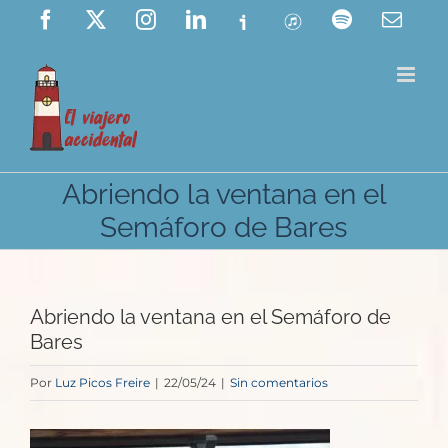
Saltar
Facebook
X
Instagram
LinkedIn
Ivoox
ITunes
Spotify
Corre
elect
al
contenido
Abriendo la ventana en el
Semáforo de Bares
Abriendo la ventana en el Semáforo de
Bares
Por
Luz Picos Freire
|
22/05/24
|
Sin comentarios