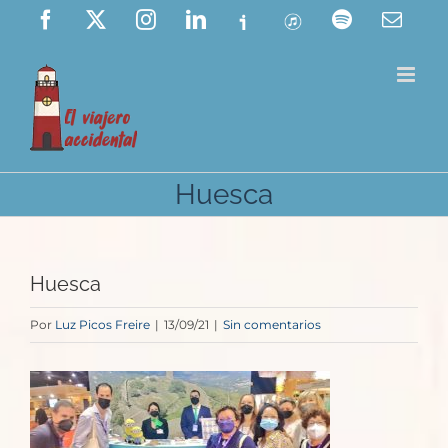
Saltar
Facebook
X
Instagram
LinkedIn
Ivoox
ITunes
Spotify
Corre
elect
al
contenido
Huesca
Huesca
Por
Luz Picos Freire
|
13/09/21
|
Sin comentarios