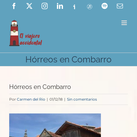
Saltar
Facebook
X
Instagram
LinkedIn
Ivoox
ITunes
Spotify
Corre
elect
al
contenido
Hórreos en Combarro
Hórreos en Combarro
Por
Carmen del Rio
|
01/12/18
|
Sin comentarios