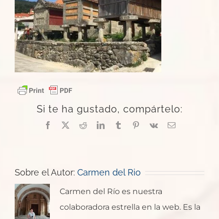
Si te ha gustado, compártelo:
Facebook
X
Reddit
LinkedIn
Tumblr
Pinterest
Vk
Correo
electrónico
Sobre el Autor:
Carmen del Rio
Carmen del Río es nuestra
colaboradora estrella en la web. Es la