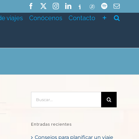
Facebook
X
Instagram
LinkedIn
Ivoox
ITunes
Spotify
Correo
electró
de viajes
Conócenos
Contacto
Buscar:
Entradas recientes
Consejos para planificar un viaje