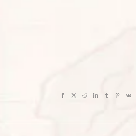
Facebook
X
Reddit
LinkedIn
Tumblr
Pinterest
V