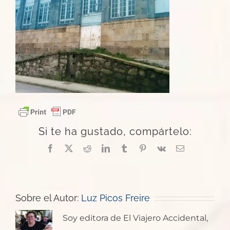
Si te ha gustado, compártelo:
Facebook
X
Reddit
LinkedIn
Tumblr
Pinterest
Vk
Correo
electrónico
Sobre el Autor:
Luz Picos Freire
Soy editora de El Viajero Accidental,