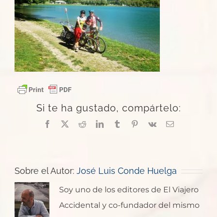
Si te ha gustado, compártelo:
Facebook
X
Reddit
LinkedIn
Tumblr
Pinterest
Vk
Correo
electrónico
Sobre el Autor:
José Luis Conde Huelga
Soy uno de los editores de El Viajero
Accidental y co-fundador del mismo