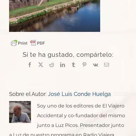
Si te ha gustado, compártelo:
Facebook
X
Reddit
LinkedIn
Tumblr
Pinterest
Vk
Correo
electrónico
Sobre el Autor:
José Luis Conde Huelga
Soy uno de los editores de El Viajero
Accidental y co-fundador del mismo
junto a Luz Picos. Presentador junto
a Luz de nuestro programa en Radio Viajera.