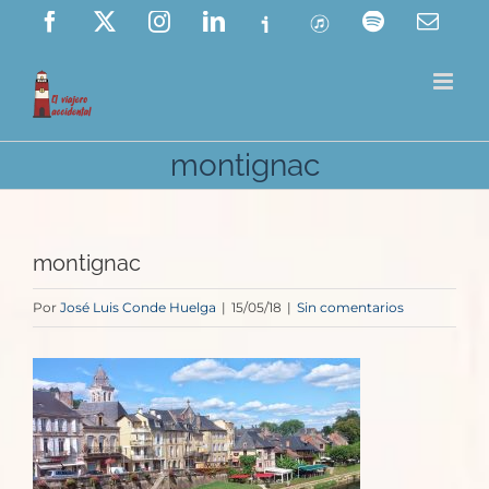
Saltar
Facebook
X
Instagram
LinkedIn
Ivoox
ITunes
Spotify
Corre
elect
al
contenido
montignac
montignac
Por
José Luis Conde Huelga
|
15/05/18
|
Sin comentarios